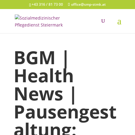
+43 316 / 81 73 00
office@smp-stmk.at
BGM |
Health
News |
Pausengest
altung: