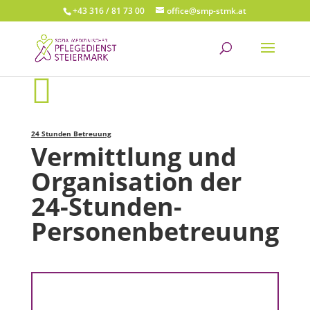
+43 316 / 81 73 00
office@smp-stmk.at

24 Stunden Betreuung
Vermittlung und
Organisation der
24-Stunden-
Personenbetreuung