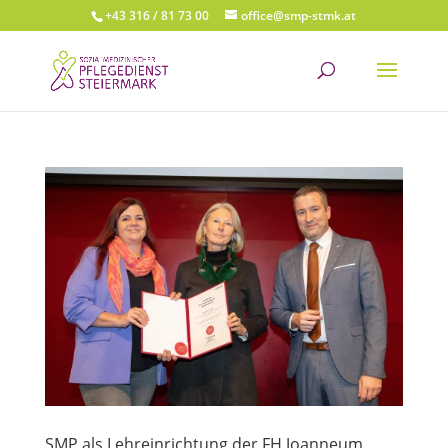
+43 316 / 81 73 00
office@smp-stmk.at
SMP als Lehreinrichtung der FH Joanneum