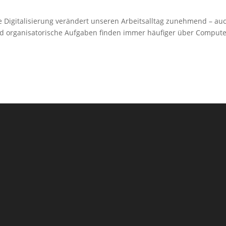
ie Digitalisierung verändert unseren Arbeitsalltag zunehmend – auc
d organisatorische Aufgaben finden immer häufiger über Compute