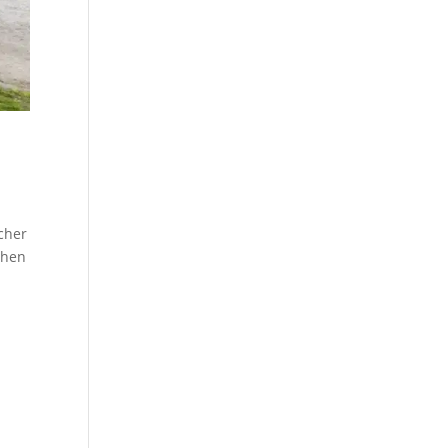
icher
chen