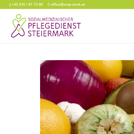
+43 316 / 81 73 00
office@smp-stmk.at